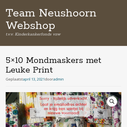
Team Neushoorn
Webshop
t.v.v. Kinderkankerfonds vzw
Spring
naar
de
5×10 Mondmaskers met
inhoud
Leuke Print
Geplaatst
april 13, 2021
door
admin